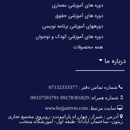
دوره های آموزشی معماری
دوره های آموزشی حقوق
دورههای آموزشی برنامه نویسی
دوره های آموزشی کودک و نوجوان
همه محصولات
درباره ما
شماره تماس دفتر : 07132333377
شماره همراه: 09178301829 09337593791
سایت مرتبط: www.hojjatitvto.com
آدرس : شیراز- چهارراه پارامونت- روبروی مجتمع تجاری
زیتون- ساختمان آپادانا- طبقه اول- آموزشگاه منتخب