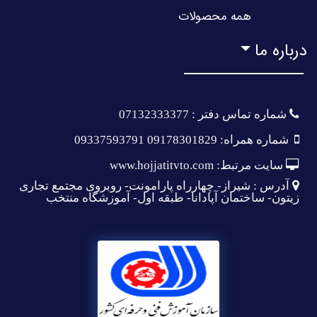
همه محصولات
درباره ما
شماره تماس دفتر : 07132333377
شماره همراه: 09178301829 09337593791
سایت مرتبط: www.hojjatitvto.com
آدرس : شیراز- چهارراه پارامونت- روبروی مجتمع تجاری
زیتون- ساختمان آپادانا- طبقه اول- آموزشگاه منتخب